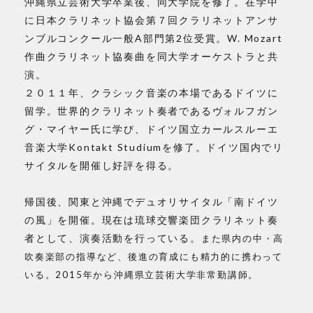
沖縄県立芸術大学卒業後、同大学院を修了。
在学中
に日本クラリネット協会第７回クラリネットアンサ
ンブルコンクール一般A部門第2位受賞。W. Mozart
作曲クラリネット協奏曲を同大学オーケストラと共
演。
２０１１年、クラシック音楽の本場であるドイツに
留学。世界的クラリネット奏者であるヴォルフガン
グ・マイヤー氏に学び、
ドイツ国立カールスルーエ
音楽大学Kontakt Studiumを修了。ドイツ国内で
リ
サイタルを開催し好評を得る。
帰国後、関東と沖縄でデュオリサイタル「南ドイツ
の風」を開催。現在は
琉球交響楽団クラリネット奏
者として、演奏活動を行っている。
また県内の中・高
吹奏楽部の指導など、後進の育成にも精力的に携わって
いる。2015年から沖縄県立芸術大学非常勤講師。