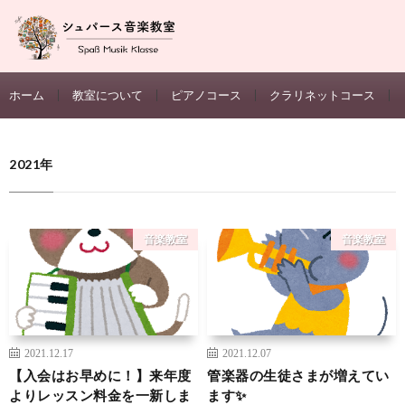
ホーム
教室について
ピアノコース
クラリネットコース
2021年
音楽教室
音楽教室
2021.12.17
2021.12.07
【入会はお早めに！】来年度
管楽器の生徒さまが増えてい
よりレッスン料金を一新しま
ます✨