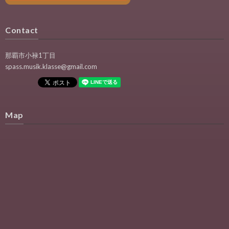
Contact
那覇市小禄1丁目
spass.musik.klasse@gmail.com
Map