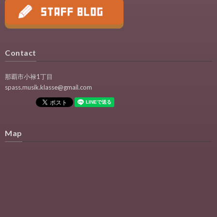
Contact
那覇市小禄1丁目
spass.musik.klasse@gmail.com
Map