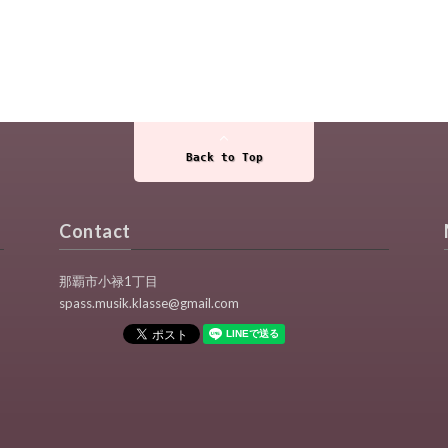
Back to Top
Contact
那覇市小禄1丁目
spass.musik.klasse@gmail.com